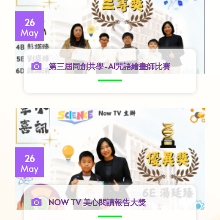
26
May
第三屆同創共學-AI咒語繪畫師比賽
26
May
NOW TV 美心閱讀報告大獎