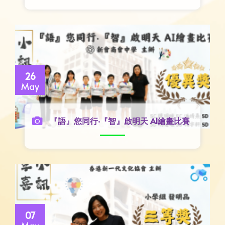
26
May
『語』您同行‧『智』啟明天 AI繪畫比賽
07