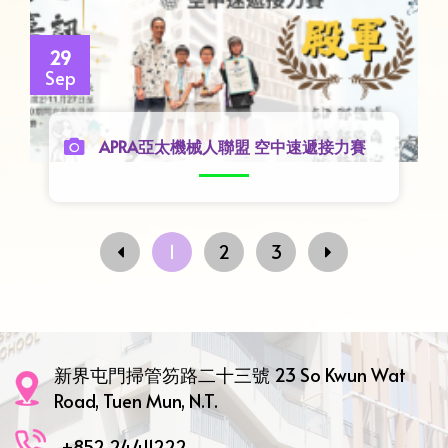
29
Sep
APRA亞太機械人聯盟 空中速遞接力賽
1
2
3
新界屯門掃管笏路二十三號 23 So Kwun Wat
Road, Tuen Mun, N.T.
+852 24411222