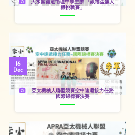
天水圍循道衛理中學主辦 「銀禧盃無人
機挑戰賽」
16
Dec
亞太機械人聯盟競賽空中速遞接力任務
國際錦標賽決賽