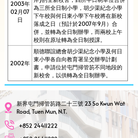
2003年
為三所全日制小學，胡少渠紀念小學
02月07
下午校與何日東小學下午校將在新校
日
落成之日（預計於2007年9月）合
併，並轉為全日制辦學，而兩校上午
校則在原址轉為全日制授課。
順德聯誼總會胡少渠紀念小學及何日
東小學各自向教育署呈交辦學計劃
2002年
書，申請位於屯門掃管笏不同地段的
新校舍，以供轉為全日制辦學。
新界屯門掃管笏路二十三號 23 So Kwun Wat
Road, Tuen Mun, N.T.
+852 24411222