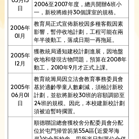
2006至2007年度，總共開辦6班小
日
一，新校將維持30個課室的規格。
教育局正式宣佈新校因多種客觀因素
2006年
影響，暫停收地計劃，工程可能在兩
01月
年半後動工，落成日期一再拖延。
獲教統局通知建校計劃進展，因地盤
2005年
收地和發現古物問題，預算在2008年
12月
動工，2010年9月才正式上課。
教育統籌局因立法會教育事務委員會
2005年
基於適齡學童人數劇減，須檢討新校
06月01
計劃，並欲將新校30班的容額調節至
日
24班的規模。因此，本校建新校計劃
須被迫暫時擱置。
順德聯誼總會獲校舍分配委員會分配
位於屯門掃管笏第55A區(近愛琴海
岸)的全新校舍，四所半日制單位合併