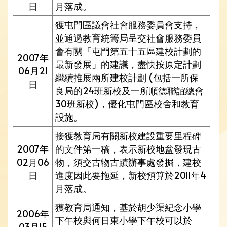
日
月落成。
獲屯門區議會社會服務委員會支持，
並通過教育統籌局呈交社會服務委員
會有關「屯門第五十五區建校計劃的
2007年
最新發展」的建議，盡快按原定計劃
06月21
繼續推展兩所建校計劃 (包括一所保
日
良局的24班新校及一所順德聯誼總會
30班新校)，優化屯門區校舍和教育
設施。
接獲教育局有關新校建設重要里程碑
2007年
的文件第一稿，表示新校地盆發現古
02月06
物，須交古物古蹟辦事處發掘，建校
日
進度因此要拖延，新校預算於2011年4
月落成。
獲教育局通知，基於胡少渠紀念小學
2006年
下午校與何日東小學下午校可以於
03月15