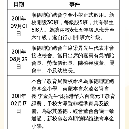
日期
事件
順德聯誼總會李金小學正式啟用。新
2011年
校開設30班，每級設5班，共有學生
09月01
818人。為讓兩校6班五年級原班升至
日
六年級，遂自行加開1班六年級。
順德聯誼總會主席梁昇先生代表本會
2011年
接收校舍。當日出席的嘉賓有吳禎貽
08月29
會長、勞潔儀部長、陳德榮校董、屬
日
會中、小及幼校長。
本會呈教育局新校命名為順德聯誼總
會李金小學。荷蒙本會永遠名譽會
2011年
長 李金先生慨捐港幣六百萬元正教育
02月17
經費，予校方添置非標準家具及設
日
備。為彰其盛德，經會董會會議一致
通過，新校命名為順德聯誼總會李金
小學。