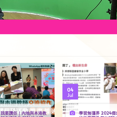
04
Jul
我要讚佢｜內地與本港教
學習無彊界 2024