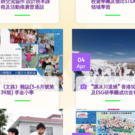
師交流協作 設計校本課
校遊學團及傑出STE
程及活動推廣普通話
領域學習
04
Apr
《文路》雜誌(5-6月號第
“讓冰川退燒” 香港S
39期) 李金小學
及ESG研學團成功首