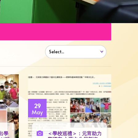
29
May
傑出學
＜學校巡禮＞：元宵助力