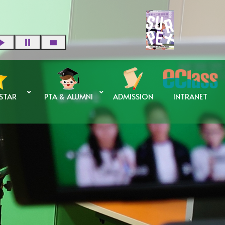
 STAR
PTA & ALUMNI
ADMISSION
INTRANET
蘇碧婷校長 傑出校友獎學金
申請傑出校友獎學金