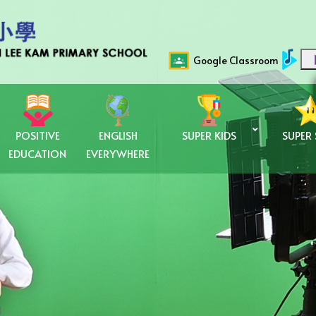
Google Classroom
POSITIVE
ENGLISH
SUPER KIDS
SUPER
EDUCATION
EVERYWHERE