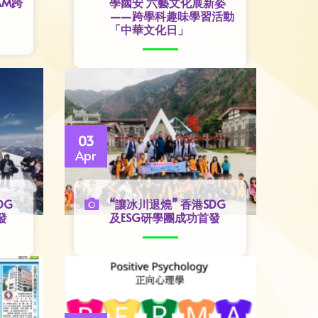
AM跨
學國安 六藝文化展新姿
——跨學科趣味學習活動
「中華文化日」
03
Apr
DG
“讓冰川退燒” 香港SDG
發
及ESG研學團成功首發